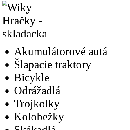
Akumulátorové autá
Šlapacie traktory
Bicykle
Odrážadlá
Trojkolky
Kolobežky
Skákadlá