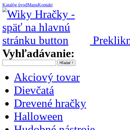
Katalóg úvod
Mapa
Kontakt
Preklikn
Vyhľadávanie:
Akciový tovar
Dievčatá
Drevené hračky
Halloween
Hudobné nástroje