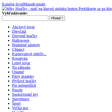
Katalóg úvod
Mapa
Kontakt
Prekliknete sa na hla
Vyhľadávanie:
Akciový tovar
Dievčatá
Drevené hračky
Halloween
Hudobné nástroje
Chlapci
Karnevalové obleče...
Kreativita
Letný tovar
Na záhradu
Ostatné
Párty doplnky
Plyšové hračky
Pre najmenších
Puzzle
Spoločenské hry
Stavebnice
Šport
Veľká noc