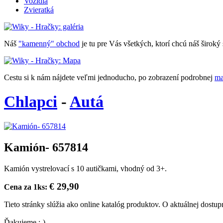
Vozidlá
Zvieratká
Náš
"kamenný" obchod
je tu pre Vás všetkých, ktorí chcú náš široký 
Cestu si k nám nájdete veľmi jednoducho, po zobrazení podrobnej
ma
Chlapci
-
Autá
Kamión- 657814
Kamión vystrelovací s 10 autičkami, vhodný od 3+.
€ 29,90
Cena za 1ks:
Tieto stránky slúžia ako online katalóg produktov. O aktuálnej dostup
Ďakujeme :-)