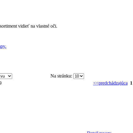
sortiment vidieť na vlastné oči.
py.
Na stránku:
9
<<predchádzajúca
1