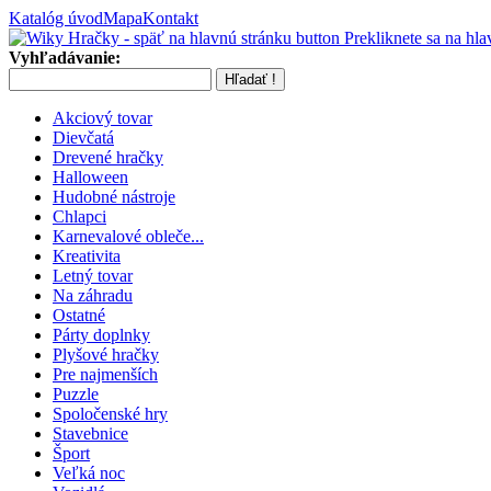
Katalóg úvod
Mapa
Kontakt
Prekliknete sa na hla
Vyhľadávanie:
Akciový tovar
Dievčatá
Drevené hračky
Halloween
Hudobné nástroje
Chlapci
Karnevalové obleče...
Kreativita
Letný tovar
Na záhradu
Ostatné
Párty doplnky
Plyšové hračky
Pre najmenších
Puzzle
Spoločenské hry
Stavebnice
Šport
Veľká noc