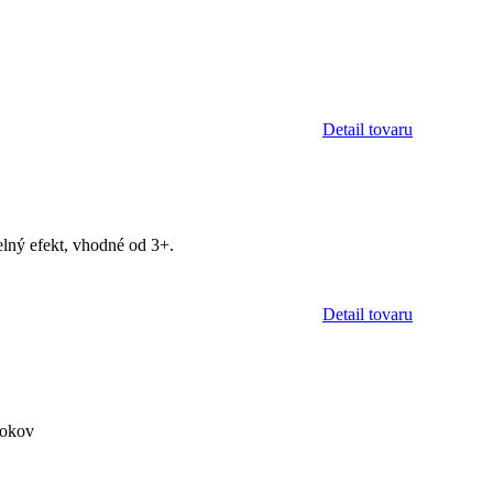
Detail tovaru
elný efekt, vhodné od 3+.
Detail tovaru
rokov