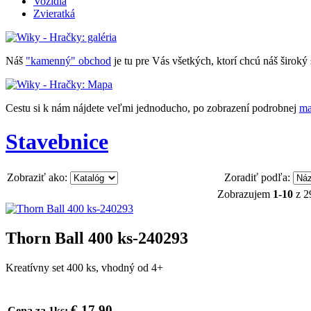
Vozidlá
Zvieratká
Náš
"kamenný" obchod
je tu pre Vás všetkých, ktorí chcú náš široký 
Cestu si k nám nájdete veľmi jednoducho, po zobrazení podrobnej
ma
Stavebnice
Zobraziť ako:
Zoradiť podľa:
Zobrazujem
1-10
z 2
Thorn Ball 400 ks-240293
Kreatívny set 400 ks, vhodný od 4+
€ 17,90
Cena za 1ks: