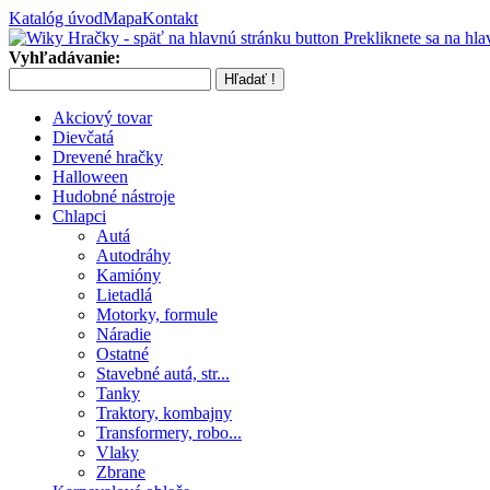
Katalóg úvod
Mapa
Kontakt
Prekliknete sa na hla
Vyhľadávanie:
Akciový tovar
Dievčatá
Drevené hračky
Halloween
Hudobné nástroje
Chlapci
Autá
Autodráhy
Kamióny
Lietadlá
Motorky, formule
Náradie
Ostatné
Stavebné autá, str...
Tanky
Traktory, kombajny
Transformery, robo...
Vlaky
Zbrane