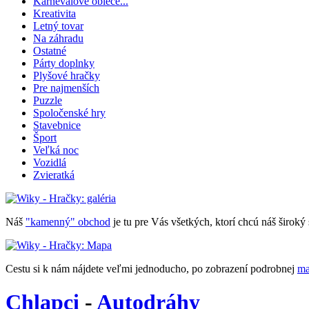
Karnevalové obleče...
Kreativita
Letný tovar
Na záhradu
Ostatné
Párty doplnky
Plyšové hračky
Pre najmenších
Puzzle
Spoločenské hry
Stavebnice
Šport
Veľká noc
Vozidlá
Zvieratká
Náš
"kamenný" obchod
je tu pre Vás všetkých, ktorí chcú náš široký 
Cestu si k nám nájdete veľmi jednoducho, po zobrazení podrobnej
ma
Chlapci
-
Autodráhy